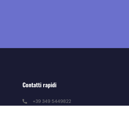
Contatti rapidi
+39 349 5449822
redazione@mostopodcast.it