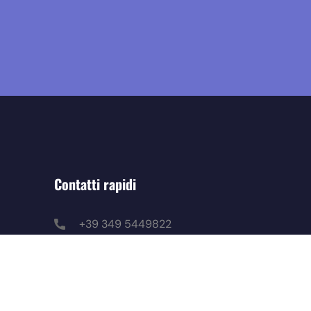
Contatti rapidi
+39 349 5449822
redazione@mostopodcast.it