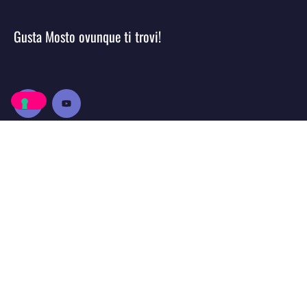
Gusta Mosto ovunque ti trovi!
Esplora
Progetto
Episodi
Contattaci
Ringraziamenti
Privacy Policy